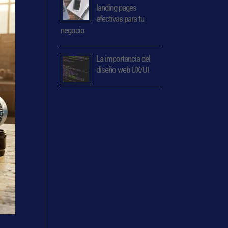
landing pages
efectivas para tu
negocio
La importancia del
diseño web UX/UI