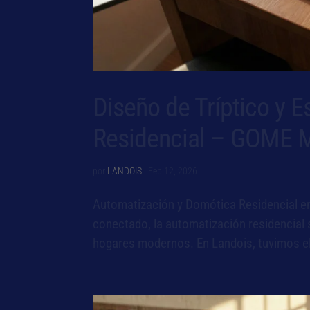
Diseño de Tríptico y 
Residencial – GOME 
por
LANDOIS
|
Feb 12, 2026
Automatización y Domótica Residencial e
conectado, la automatización residencial 
hogares modernos. En Landois, tuvimos el 