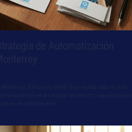
Estrategia de Automatización
Monterrey
n Monterrey: El Proyecto GOME En un mundo cada vez más
se ha convertido en el estándar de confort y seguridad para 
placer de colaborar en el...