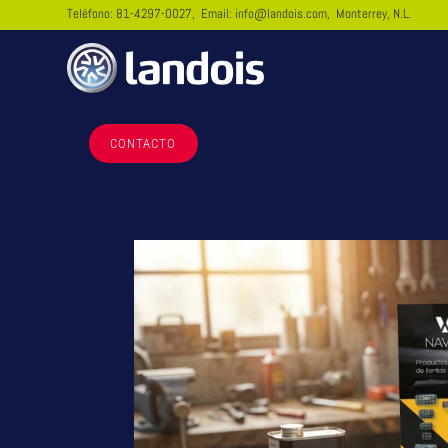
Teléfono:
81-4297-0027
, Email:
info@landois.com
, Monterrey, N.L.
CONTACTO