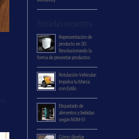
Entradas recientes
Representación de
producto en 3D:
Revolucionando la
forma de presentar productos
Rotulación Vehicular:
Impulsa tu Marca
con Estilo
los
Etiquetado de
alimentos y bebidas
según NOM-51
Cómo diseñar