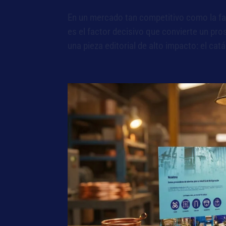
En un mercado tan competitivo como la fab
es el factor decisivo que convierte un pro
una pieza editorial de alto impacto: el catál