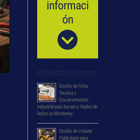
informaci
ón
Proyectos recientes
Diseño de Ficha
Técnica y
Documentación
Industrial para Xacayca: Niples de
Nylon en Monterrey
Diseño de Volante
a
Publicitario para