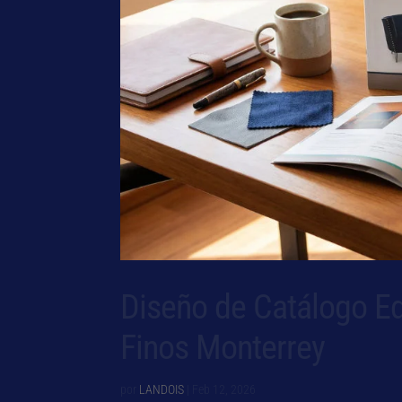
Diseño de Catálogo Ed
Finos Monterrey
por
LANDOIS
|
Feb 12, 2026