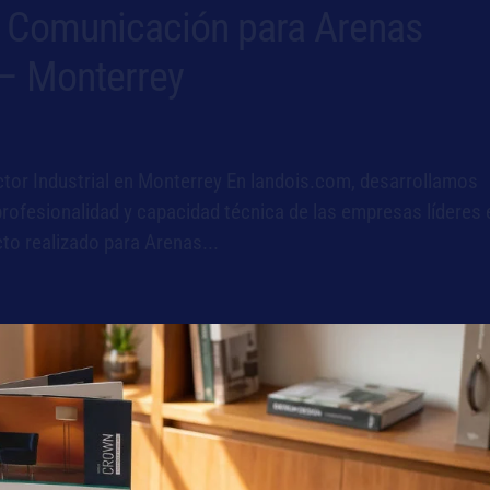
e Comunicación para Arenas
 – Monterrey
ctor Industrial en Monterrey En landois.com, desarrollamos
rofesionalidad y capacidad técnica de las empresas líderes 
to realizado para Arenas...