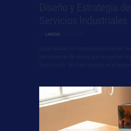
Diseño y Estrategia d
Servicios Industriales
por
LANDOIS
|
Feb 12, 2026
Especialistas en Comunicación para el Se
herramientas de ventas que proyectan la p
Nuevo León. Un claro ejemplo es el proyec