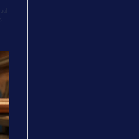
sual
s