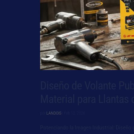
Diseño de Volante Publ
Material para Llantas
por
LANDOIS
|
Feb 12, 2026
Potenciando la Imagen Industrial: Diseño d