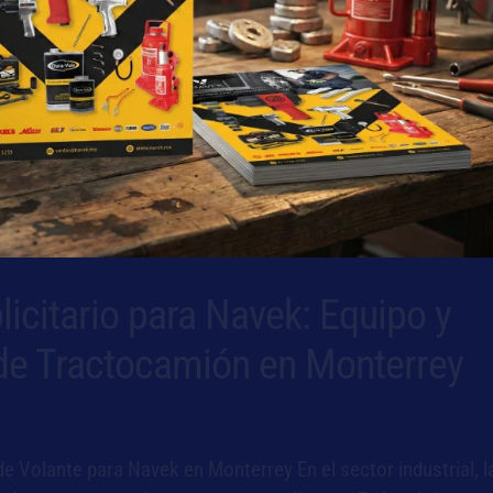
icitario para Navek: Equipo y
 de Tractocamión en Monterrey
e Volante para Navek en Monterrey En el sector industrial, l