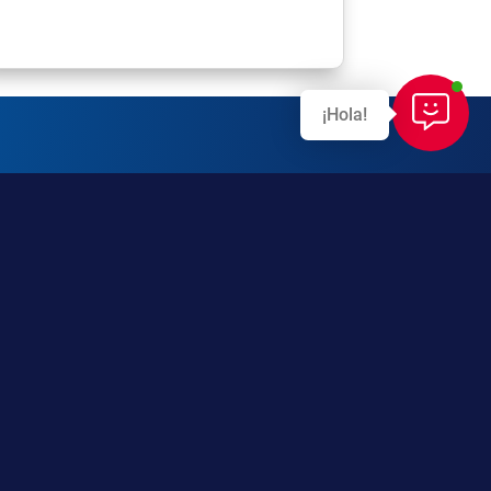
¡Hola!
formación
pejar cualquiera de tus dudas.