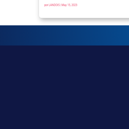
por
LANDOIS
|
May 15, 2023
Contáctanos
ahora
No dudes en contactarnos. Nos dará mucho gu
la opción que más te conviene.

81-4297-0027

81-4297-0027