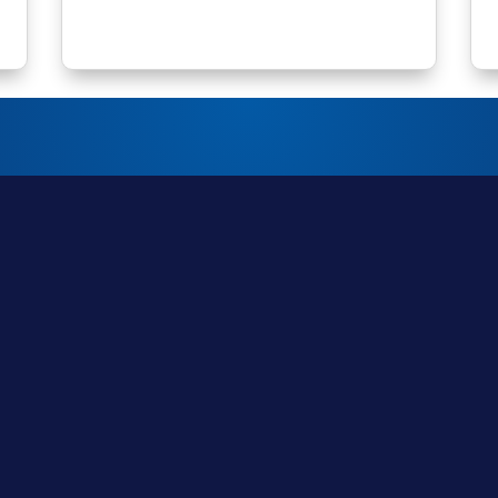
Solicita
más in
sto asesorarte para elegir
Envíanos un correo para des