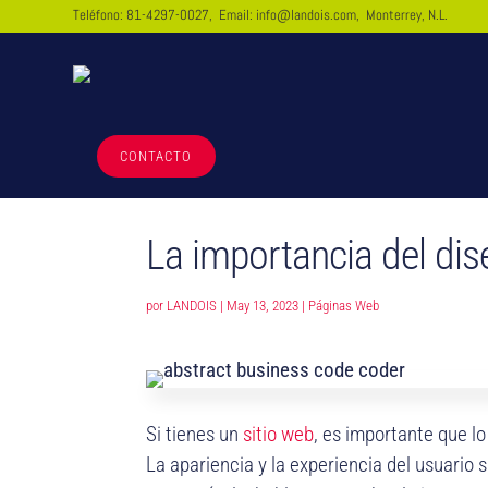
Teléfono:
81-4297-0027
, Email:
info@landois.com
, Monterrey, N.L.
CONTACTO
La importancia del di
por
LANDOIS
|
May 13, 2023
|
Páginas Web
Si tienes un
sitio web
, es importante que lo
La apariencia y la experiencia del usuario s