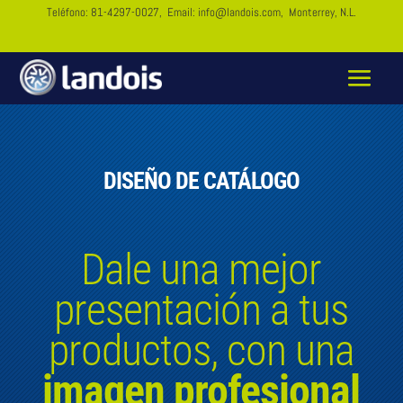
Teléfono:
81-4297-0027
, Email:
info@landois.com
, Monterrey, N.L.
DISEÑO DE CATÁLOGO
Dale una mejor
presentación a tus
productos, con una
imagen profesional