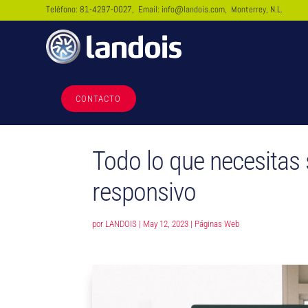
Teléfono:
81-4297-0027
, Email:
info@landois.com
, Monterrey, N.L.
CONTACTO
Todo lo que necesitas 
responsivo
por
LANDOIS
|
May 12, 2023
|
Páginas Web