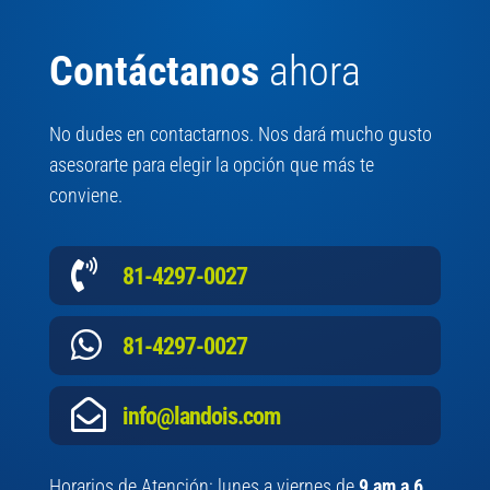
Contáctanos
ahora
No dudes en contactarnos. Nos dará mucho gusto
asesorarte para elegir la opción que más te
conviene.

81-4297-0027

81-4297-0027

info@landois.com
Horarios de Atención: lunes a viernes de
9 am a 6