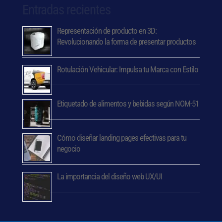
Entradas recientes
Representación de producto en 3D:
Revolucionando la forma de presentar productos
Rotulación Vehicular: Impulsa tu Marca con Estilo
Etiquetado de alimentos y bebidas según NOM-51
Cómo diseñar landing pages efectivas para tu
negocio
La importancia del diseño web UX/UI