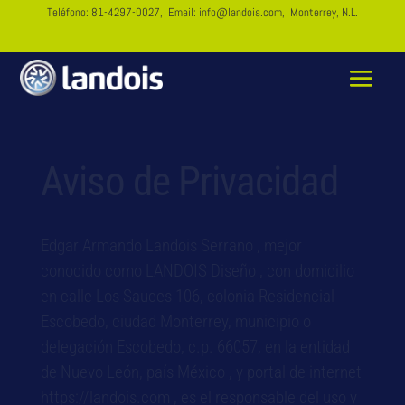
Teléfono:
81-4297-0027
, Email:
info@landois.com
, Monterrey, N.L.
Aviso de Privacidad
Edgar Armando Landois Serrano , mejor
conocido como LANDOIS Diseño , con domicilio
en calle Los Sauces 106, colonia Residencial
Escobedo, ciudad Monterrey, municipio o
delegación Escobedo, c.p. 66057, en la entidad
de Nuevo León, país México , y portal de internet
https://landois.com , es el responsable del uso y