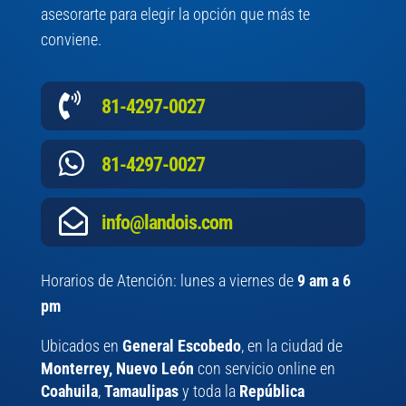
asesorarte para elegir la opción que más te
conviene.

81-4297-0027

81-4297-0027

info@landois.com
Horarios de Atención: lunes a viernes de
9 am a 6
pm
Ubicados en
General Escobedo
, en la ciudad de
Monterrey, Nuevo León
con servicio online en
Coahuila
,
Tamaulipas
y toda la
República