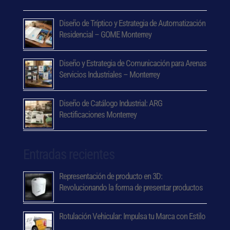
Diseño de Tríptico y Estrategia de Automatización
Residencial – GOME Monterrey
Diseño y Estrategia de Comunicación para Arenas
Servicios Industriales – Monterrey
Diseño de Catálogo Industrial: ARG
Rectificaciones Monterrey
Entradas recientes
Representación de producto en 3D:
Revolucionando la forma de presentar productos
Rotulación Vehicular: Impulsa tu Marca con Estilo