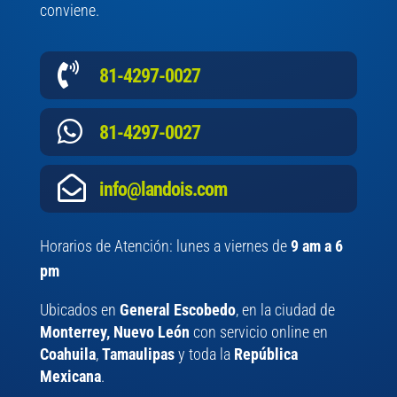
conviene.

81-4297-0027

81-4297-0027

info@landois.com
Horarios de Atención: lunes a viernes de
9 am a 6
pm
Ubicados en
General Escobedo
, en la ciudad de
Monterrey, Nuevo León
con servicio online en
Coahuila
,
Tamaulipas
y toda la
República
Mexicana
.