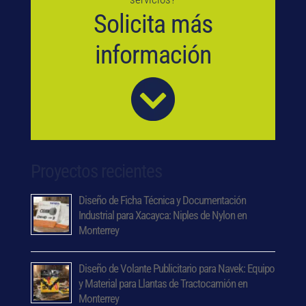
Solicita más
información
Proyectos recientes
Diseño de Ficha Técnica y Documentación
Industrial para Xacayca: Niples de Nylon en
Monterrey
Diseño de Volante Publicitario para Navek: Equipo
y Material para Llantas de Tractocamión en
Monterrey