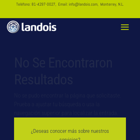
Teléfono:
81-4297-0027
, Email:
info@landois.com
, Monterrey, N.L.
No Se Encontraron
Resultados
No se pudo encontrar la página que solicitaste.
Prueba a ajustar tu búsqueda o usa la
navegación superior para localizar la entrada.
¿Deseas conocer más sobre nuestros
servicios?